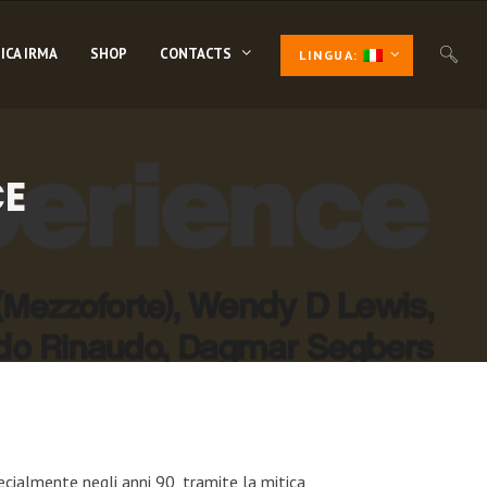
ICA IRMA
SHOP
CONTACTS
LINGUA:
CE
cialmente negli anni 90, tramite la mitica