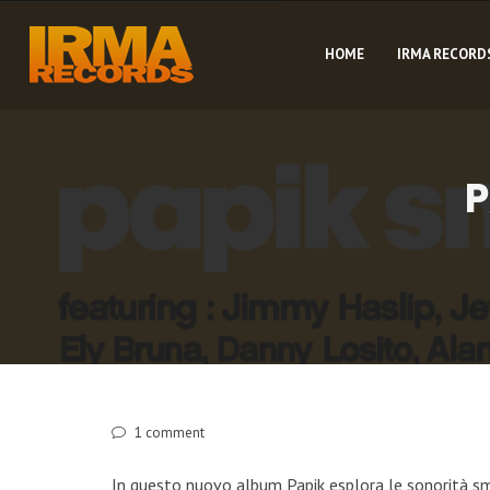
HOME
IRMA RECORD
P
1
comment
In questo nuovo album Papik esplora le sonorità smo