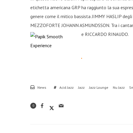
etichetta americana GRP ha raggiunto la sua espressi
genere come il mitico bassista JIMMY HASLIP degli Y
MEZZOFORTE JOHANN ASMUNDSSON. Tra i cantan
e RICCARDO RINAUDO.
News
Acid Jazz
Jazz
Jazz Lounge
Nu Jazz
Sm
0