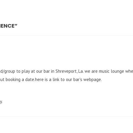
IENCE”
d/group to play at our bar in Shreveport, La. we are music lounge wh
ut booking a date.here is a link to our bar’s webpage.
y.