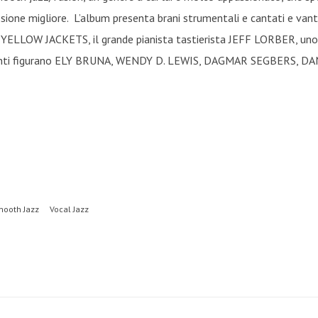
one migliore. L’album presenta brani strumentali e cantati e vanta t
ELLOW JACKETS, il grande pianista tastierista JEFF LORBER, uno dei
ti figurano ELY BRUNA, WENDY D. LEWIS, DAGMAR SEGBERS, D
ooth Jazz
Vocal Jazz