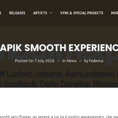
S
RELEASES
ARTISTS
SYNC & SPECIAL PROJECTS
MUS
APIK SMOOTH EXPERIEN
Posted On
7 July 2016
In
News
by
federica
oth jazz/fusion, un genere a cui lui è molto appassionato, che spe