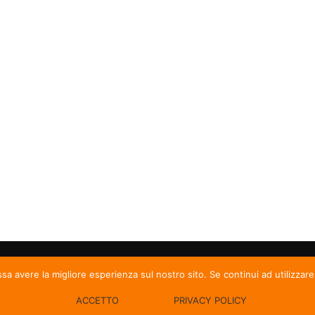
ssa avere la migliore esperienza sul nostro sito. Se continui ad utilizzar
ACCETTO
PRIVACY POLICY