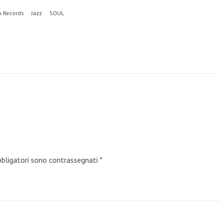
A Records
Jazz
SOUL
bbligatori sono contrassegnati
*