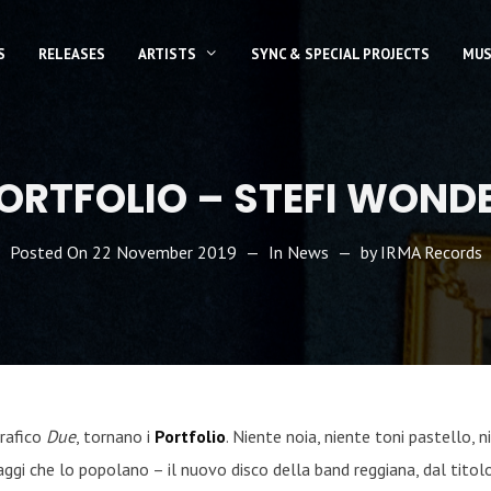
S
RELEASES
ARTISTS
SYNC & SPECIAL PROJECTS
MUS
ORTFOLIO – STEFI WOND
Posted On
22 November 2019
In
News
by
IRMA Records
grafico
Due
, tornano i
Portfolio
. Niente noia, niente toni pastello, 
ggi che lo popolano – il nuovo disco della band reggiana, dal tito