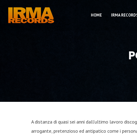
HOME
IRMA RECORD
P
A distanza di quasi sei anni dall’ultimo lavoro disco
arrogante, pretenzioso ed antipatico come i persona