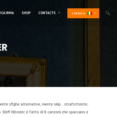
ICA IRMA
SHOP
CONTACTS
LINGUA:
ER
niente sfighe alternative, niente skip… strafottente,
lo
Stefi Wonder
, è fatto di 8 canzoni che spaccano e