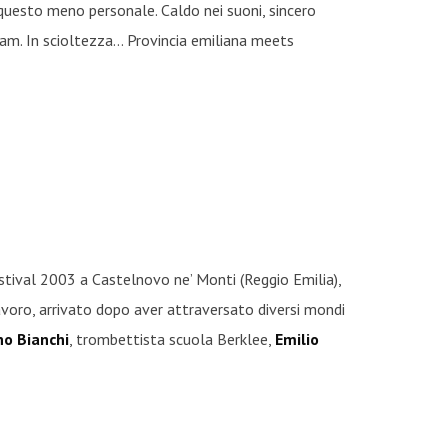
 questo meno personale. Caldo nei suoni, sincero
nstream. In scioltezza… Provincia emiliana meets
estival 2003 a Castelnovo ne’ Monti (Reggio Emilia),
lavoro, arrivato dopo aver attraversato diversi mondi
no Bianchi
, trombettista scuola Berklee,
Emilio