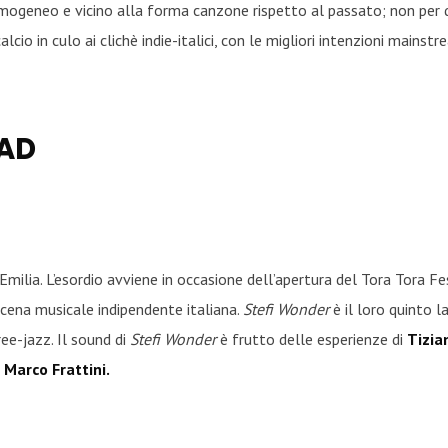
, omogeneo e vicino alla forma canzone rispetto al passato; non per
calcio in culo ai clichè indie-italici, con le migliori intenzioni mai
AD
milia. L’esordio avviene in occasione dell’apertura del Tora Tora F
scena musicale indipendente italiana.
Stefi Wonder
è il loro quinto 
ree-jazz. Il sound di
Stefi Wonder
è frutto delle esperienze di
Tizia
Marco Frattini.