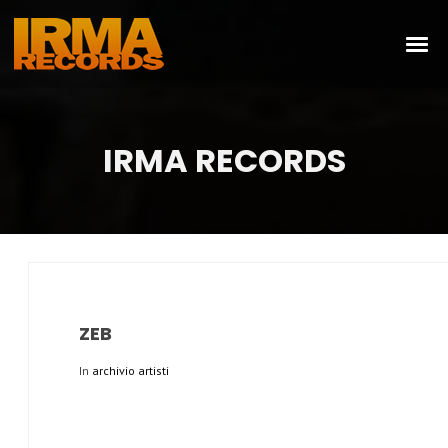
IRMA RECORDS
ZEB
In
archivio artisti