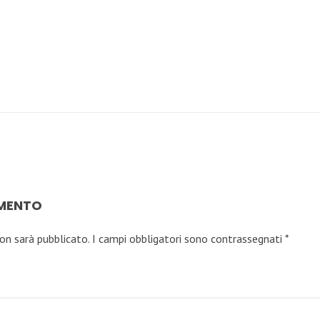
MMENTO
non sarà pubblicato.
I campi obbligatori sono contrassegnati
*