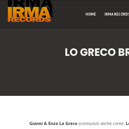
HOME
IRMA RECORD
LO GRECO B
Gianni & Enzo Lo Greco
(conosciuti anche come:
L