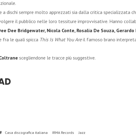
zionale.
ie a dischi sempre molto apprezzati sia dalla critica specializzata ch
nvolgere il pubblico nelle loro tessiture improvvisative. Hanno coll
 Dee Dee Bridgewater, Nicola Conte, Rosalia De Souza, Gerardo 
 fra le quali spicca
This Is What You Are
il famoso brano interpre
Coltrane
scegliendone le tracce più suggestive.
AD
Casa discografica italiana
IRMA Records
Jazz