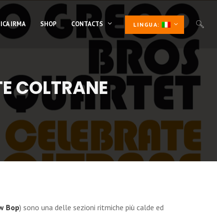
ICA IRMA
SHOP
CONTACTS
LINGUA:
TE COLTRANE
ow Bop
) sono una delle sezioni ritmiche più calde ed