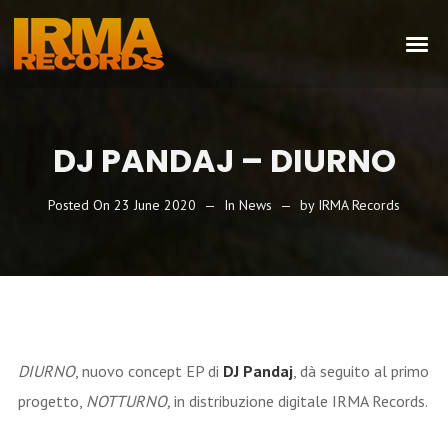
DJ PANDAJ – DIURNO
Posted On
23 June 2020
In
News
by
IRMA Records
DIURNO
, nuovo concept EP di
DJ Pandaj
, dà seguito al primo
progetto,
NOTTURNO,
in distribuzione digitale IRMA Records.