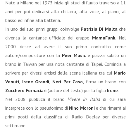
Nato a Milano nel 1973 inizia gli studi di flauto traverso a 11
anni per poi dedicarsi alla chitarra, alla voce, al piano, al
basso ed infine alla batteria.
In uno dei suoi primi gruppi coinvolge
Patrizia Di Malta
che
diventa la cantante ufficiale dei gruppo
MamaFunk.
Nel
2000 riesce ad avere il suo primo contratto come
autore/compositore con la
Peer Music
e piazza subito un
brano in Taiwan per una nota cantante di Taipei. Comincia a
scrivere per diversi artisti della scena italiana tra cui
Mario
Venuti, Irene Grandi, Neri Per Caso
, firma un brano con
Zucchero Fornaciari
(autore del testo) per la figlia
Irene
.
Nel 2008 pubblica il brano
Vivere in Italia
di cui sarà
interprete con lo pseudonimo di
Nino Moroni
e che rimarrà ai
primi posti della classifica di Radio DeeJay per diverse
settimane.