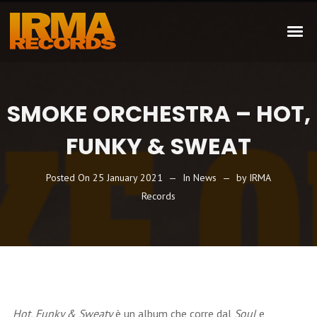
SMOKE ORCHESTRA – HOT,
FUNKY & SWEAT
Posted On
25 January 2021
In
News
by
IRMA
Records
Hot, Funky & Sweaty
è un album che corre dal
Soul
e