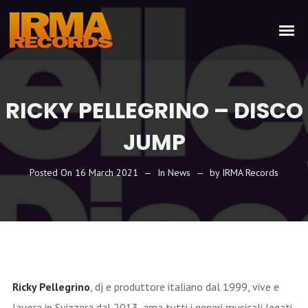
RICKY PELLEGRINO – DISCO
JUMP
Posted On
16 March 2021
In
News
by
IRMA Records
Ricky Pellegrino
, dj e produttore italiano dal 1999, vive e
lavora in Svizzera dal 2013, ama tutti i generi musicali legati