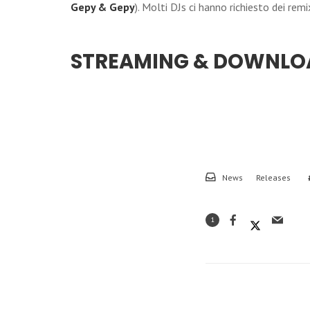
Gepy & Gepy
). Molti DJs ci hanno richiesto dei re
STREAMING & DOWNLO
News
Releases
1