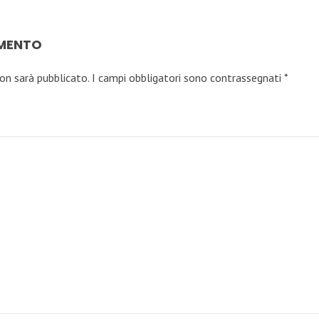
MMENTO
non sarà pubblicato.
I campi obbligatori sono contrassegnati
*