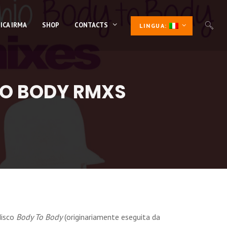
ICA IRMA
SHOP
CONTACTS
LINGUA:
TO BODY RMXS
disco
Body To Body
(originariamente eseguita da