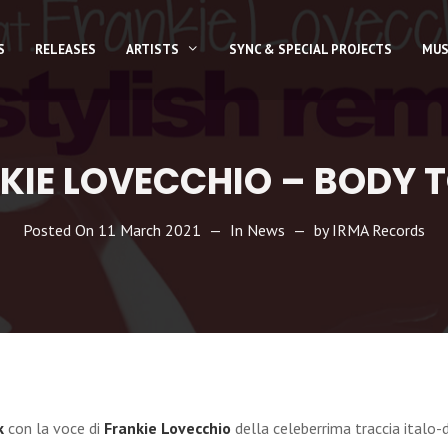
S
RELEASES
ARTISTS
SYNC & SPECIAL PROJECTS
MUS
NKIE LOVECCHIO – BODY 
Posted On
11 March 2021
In
News
by
IRMA Records
k
con la voce di
Frankie Lovecchio
della celeberrima traccia italo-