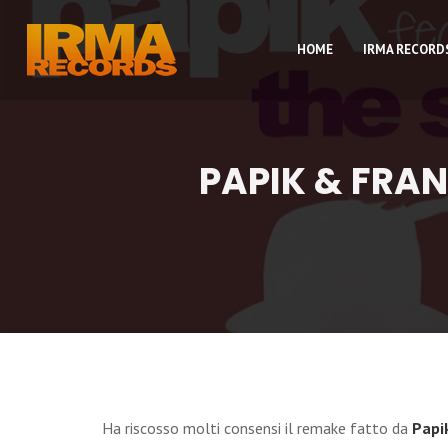
HOME
IRMA RECORD
PAPIK & FRA
Ha riscosso molti consensi il remake fatto da
Papi