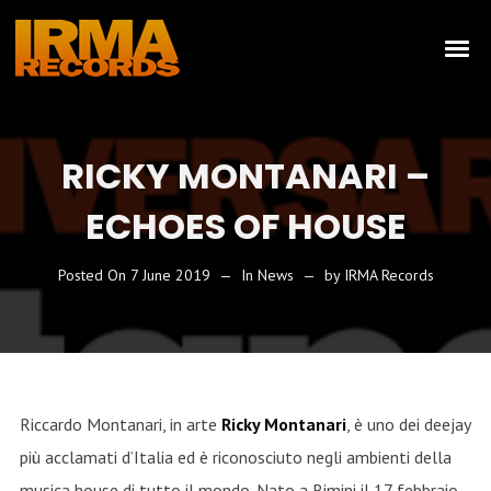
RICKY MONTANARI –
ECHOES OF HOUSE
Posted On
7 June 2019
In
News
by
IRMA Records
Riccardo Montanari, in arte
Ricky Montanari
, è uno dei deejay
più acclamati d’Italia ed è riconosciuto negli ambienti della
musica house di tutto il mondo. Nato a Rimini il 17 febbraio