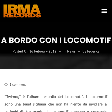
A BORDO CON I LOCOMOTIF
Posted On
16 February 2012
In
News
by
federica
1
comment
“Twimog” è l’album d’esordio dei Locomotif. I Locomotif
sono una band siciliana che non ha niente da invidiare ai
colleghi d’oltre manica. I Locomotif sognano e sognando