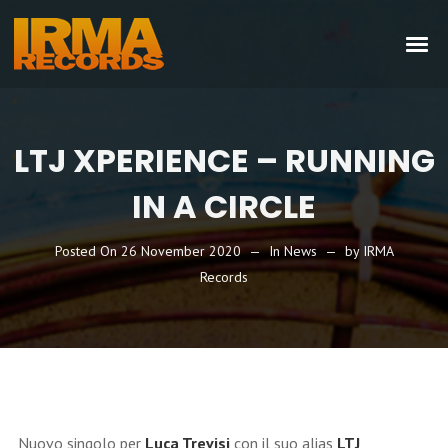
LTJ XPERIENCE – RUNNING
IN A CIRCLE
Posted On
26 November 2020
In
News
by
IRMA
Records
Nuovo singolo per
Luca Trevisi
con il suo alias
LTJ