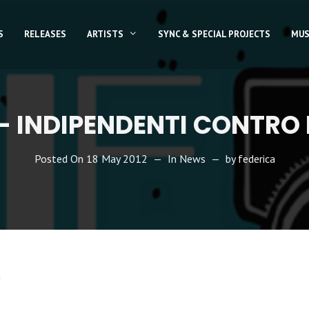
S
RELEASES
ARTISTS
SYNC & SPECIAL PROJECTS
MUS
E – INDIPENDENTI CONTRO
Posted On
18 May 2012
In
News
by
federica
a