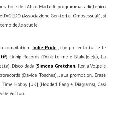
aboratrice de L’Altro Martedì, programma radiofonico
ell’AGEDO (Associazione Genitori di Omosessuali), si
terno delle scuole.
la compilation “
Indie Pride
“, che presenta tutte le
tif
), Unhip Records (Drink to me e Blake|e|e|e), La
etta), Disco dada (
Simona Gretchen
, Ilenia Volpe e
trorecords (Davide Tosches), JaLa promotion, Erase
ull Time Hobby [UK] (Hooded Fang e Diagrams), Casi
ide Vettori.