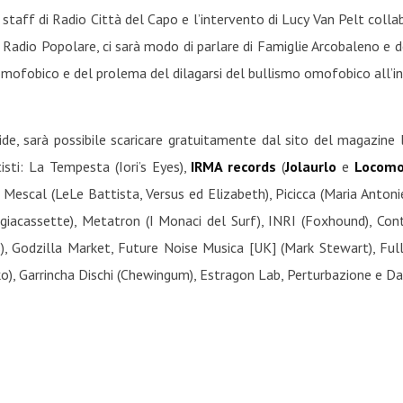
 staff di Radio Città del Capo e l’intervento di Lucy Van Pelt coll
Radio Popolare, ci sarà modo di parlare di Famiglie Arcobaleno e d
mofobico e del prolema del dilagarsi del bullismo omofobico all’in
ide, sarà possibile scaricare gratuitamente dal sito del magazine 
tisti: La Tempesta (Iori’s Eyes),
IRMA records
(
Jolaurlo
e
Locomo
, Mescal (LeLe Battista, Versus ed Elizabeth), Picicca (Maria Antoni
iacassette), Metatron (I Monaci del Surf), INRI (Foxhound), Con
s), Godzilla Market, Future Noise Musica [UK] (Mark Stewart), F
), Garrincha Dischi (Chewingum), Estragon Lab, Perturbazione e Dav