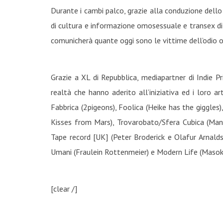
Durante i cambi palco, grazie alla conduzione dello
di cultura e informazione omosessuale e transex di 
comunicherà quante oggi sono le vittime dell’odio o
Grazie a XL di Repubblica, mediapartner di Indie Pr
realtà che hanno aderito all’iniziativa ed i loro ar
Fabbrica (2pigeons), Foolica (Heike has the giggles)
Kisses from Mars), Trovarobato/Sfera Cubica (Mang
Tape record [UK] (Peter Broderick e Olafur Arnald
Umani (Fraulein Rottenmeier) e Modern Life (Masoko
[clear /]