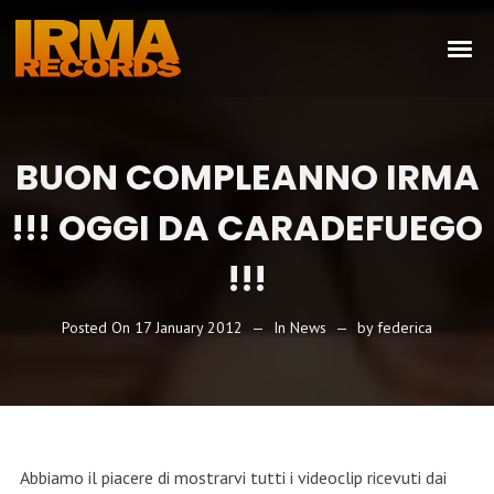
BUON COMPLEANNO IRMA
!!! OGGI DA CARADEFUEGO
!!!
Posted On
17 January 2012
In
News
by
federica
Abbiamo il piacere di mostrarvi tutti i videoclip ricevuti dai