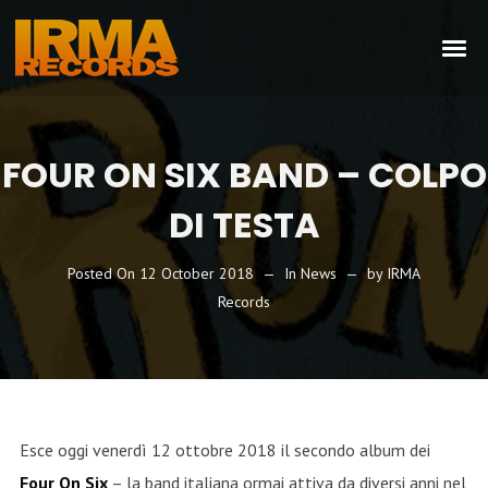
FOUR ON SIX BAND – COLPO
DI TESTA
Posted On
12 October 2018
In
News
by
IRMA
Records
Esce oggi venerdì 12 ottobre 2018 il secondo album dei
Four On Six
– la band italiana ormai attiva da diversi anni nel