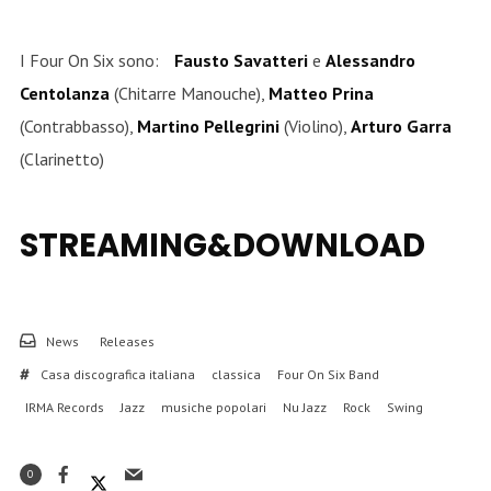
I Four On Six sono:
Fausto Savatteri
e
Alessandro
Centolanza
(Chitarre Manouche),
Matteo Prina
(Contrabbasso),
Martino Pellegrini
(Violino),
Arturo Garra
(Clarinetto)
STREAMING&DOWNLOAD
News
Releases
Casa discografica italiana
classica
Four On Six Band
IRMA Records
Jazz
musiche popolari
Nu Jazz
Rock
Swing
0