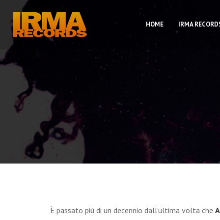
HOME
IRMA RECORD
È passato più di un decennio dall’ultima volta che
A