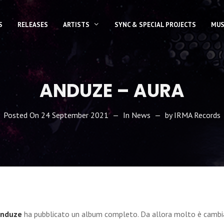
S
RELEASES
ARTISTS
SYNC & SPECIAL PROJECTS
MUS
ANDUZE – AURA
Posted On
24 September 2021
In
News
by
IRMA Records
nduze
ha pubblicato un album completo. Da allora molto è cambia