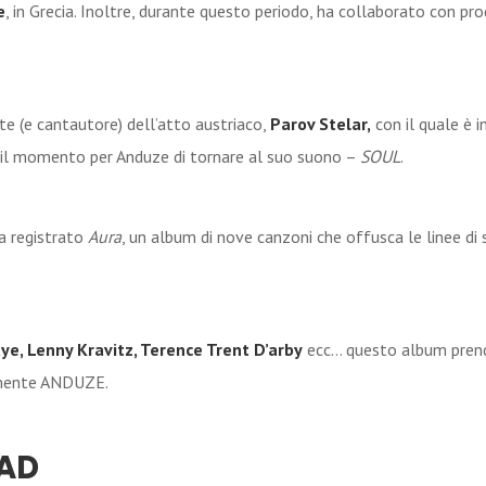
e
, in Grecia. Inoltre, durante questo periodo, ha collaborato con p
e (e cantautore) dell’atto austriaco,
Parov Stelar,
con il quale è i
o il momento per Anduze di tornare al suo suono –
SOUL
.
a registrato
Aura
, un album di nove canzoni che offusca le linee di 
ye, Lenny Kravitz, Terence Trent D’arby
ecc… questo album prende 
emente ANDUZE.
AD