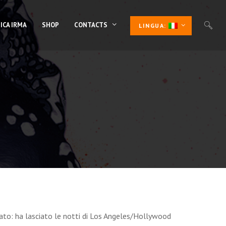
ICA IRMA
SHOP
CONTACTS
LINGUA:
to: ha lasciato le notti di Los Angeles/Hollywood