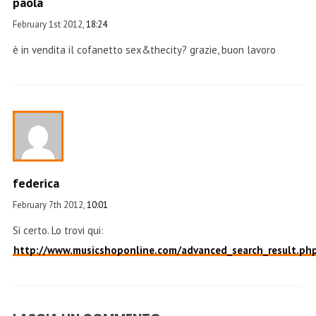
paola
February 1st 2012,
18:24
è in vendita il cofanetto sex&thecity? grazie, buon lavoro
federica
February 7th 2012,
10:01
Si certo. Lo trovi qui:
http://www.musicshoponline.com/advanced_search_result