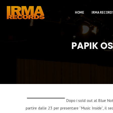
HOME
IRMA RECORD
PAPIK OS
Dopo i sold out al Blue Note
partire dalle 23 per presentare “Music Inside”, il