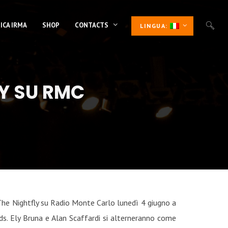
ICA IRMA
SHOP
CONTACTS
LINGUA:
LY SU RMC
k The Nightfly su Radio Monte Carlo lunedì 4 giugno a
ds. Ely Bruna e Alan Scaffardi si alterneranno come