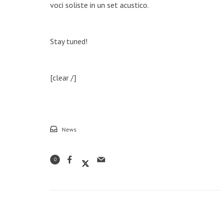
voci soliste in un set acustico.
Stay tuned!
[clear /]
News
0