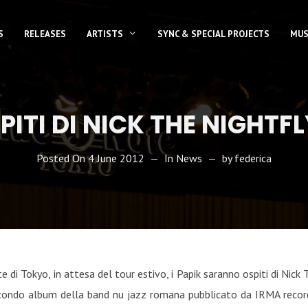
S
RELEASES
ARTISTS
SYNC & SPECIAL PROJECTS
MUS
PITI DI NICK THE NIGHTF
Posted On
4 June 2012
In
News
by
federica
 di Tokyo, in attesa del tour estivo, i Papik saranno ospiti di Nic
 secondo album della band nu jazz romana pubblicato da IRMA recor