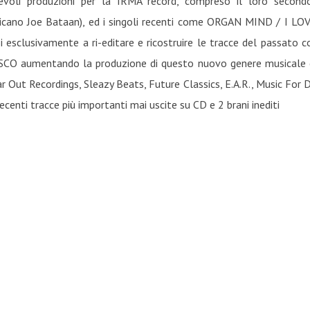
voli produzioni per la IRMA record, compreso il loro secon
ricano Joe Bataan), ed i singoli recenti come ORGAN MIND / I L
lusivamente a ri-editare e ricostruire le tracce del passato con
 aumentando la produzione di questo nuovo genere musicale c
r Out Recordings, Sleazy Beats, Future Classics, E.A.R., Music Fo
centi tracce più importanti mai uscite su CD e 2 brani inediti