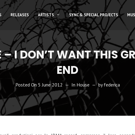
S
RELEASES
ARTISTS
SYNC & SPECIAL PROJECTS
MUS
E – I DON’T WANT THIS G
END
Posted On
5 June 2012
In
House
by
federica