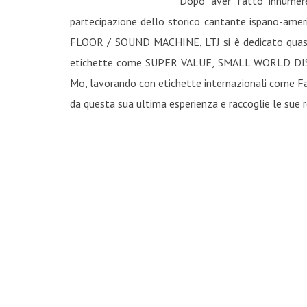
Dopo aver fatto innumere
partecipazione dello storico cantante ispano-ame
FLOOR / SOUND MACHINE, LTJ si è dedicato quasi esc
etichette come SUPER VALUE, SMALL WORLD DISCO
Mo, lavorando con etichette internazionali come Fa
da questa sua ultima esperienza e raccoglie le sue re