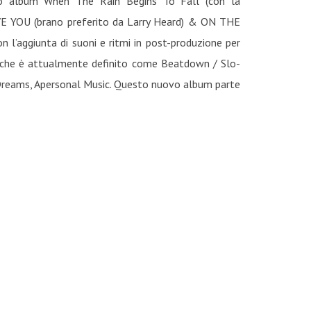
do album When The Rain Begins To Fall (con la
OVE YOU (brano preferito da Larry Heard) & ON THE
 l’aggiunta di suoni e ritmi in post-produzione per
he è attualmente definito come Beatdown / Slo-
r Dreams, Apersonal Music. Questo nuovo album parte