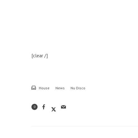
[clear /]
House
News
Nu Disco
0