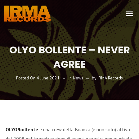
OLYO BOLLENTE – NEVER
AGREE
Posted On
4 June 2021
In
News
by
IRMA Records
OLYO!bollente
è una crew della Brianza (e non solo) attiva
dal 2008 nell’organizzazione di eventi e produzione musicale