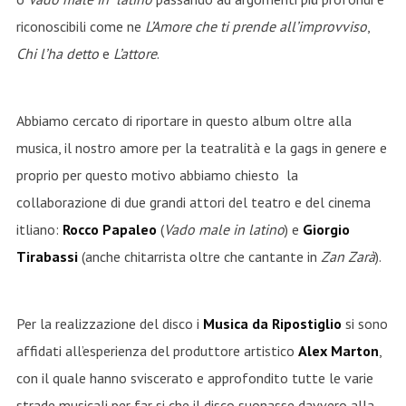
riconoscibili come ne
L’Amore che ti prende all’improvviso
,
Chi l’ha detto
e
L’attore
.
Abbiamo cercato di riportare in questo album oltre alla
musica, il nostro amore per la teatralità e la gags in genere e
proprio per questo motivo abbiamo chiesto la
collaborazione di due grandi attori del teatro e del cinema
itliano:
Rocco Papaleo
(
Vado male in latino
) e
Giorgio
Tirabassi
(anche chitarrista oltre che cantante in
Zan Zarà
).
Per la realizzazione del disco i
Musica da Ripostiglio
si sono
affidati all’esperienza del produttore artistico
Alex Marton
,
con il quale hanno sviscerato e approfondito tutte le varie
strade musicali per far si che il disco suonasse davvero alla