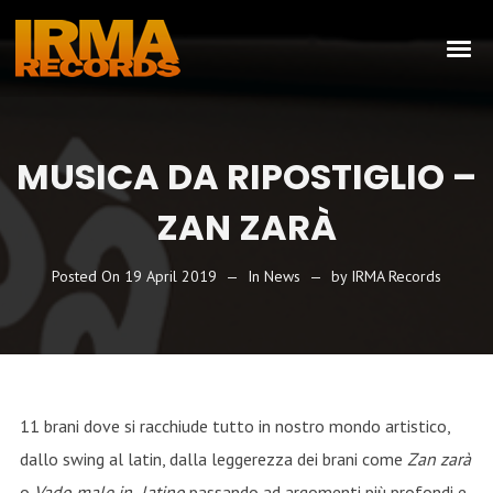
MUSICA DA RIPOSTIGLIO –
ZAN ZARÀ
Posted On
19 April 2019
In
News
by
IRMA Records
11 brani dove si racchiude tutto in nostro mondo artistico,
dallo swing al latin, dalla leggerezza dei brani come
Zan zarà
o
Vado male in latino
passando ad argomenti più profondi e