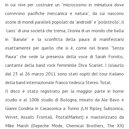
in cui vive per costruire un “microcosmo in miniatura dove
convivono pacifiche meccanica e natura”, da cui nascono
storie di mondi paralleli popolati da “androidi” e “polistirolo”, il
“caos” di una società che trema, l’ironia di un mondo che balla
in “Banale” e la sconfitta della paura di manifestarsi
esattamente per quello che si è, come nel brano “Senza
Paura” che vede la presenza della voce di Sarah Fornito,
cantante della band rock femminile Diva Scarlet. I Jolaurlo
dal 23 al 26 marzo 2011 sono stati ospiti del tour italiano
della band internazionale franco tedesca Stereo Total.
Il disco è stato registrato per la maggior parte in home
studio e al 100b studio di Bologna, mixato da Ale Bavo e
Gianni Condina in Casasonica a Torino (LN Ripley, Subsonica,
Velvet, Assalti Frontali, PostalMarket) e masterizzato da
Mike Marsh (Depeche Mode, Chemical Brothers, The XX)