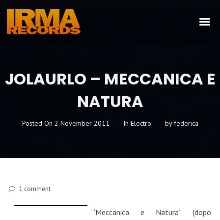
JOLAURLO – MECCANICA E
NATURA
Posted On
2 November 2011
In
Electro
by
federica
1
comment
“Meccanica e Natura” (dopo