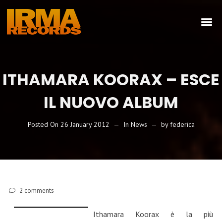
ITHAMARA KOORAX – ESCE
IL NUOVO ALBUM
Posted On
26 January 2012
In
News
by
federica
2
comments
Ithamara Koorax è la più