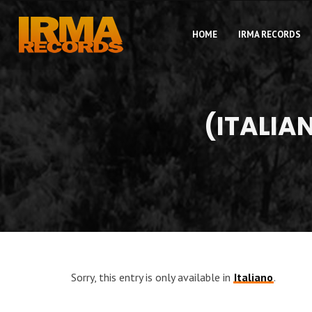
HOME
IRMA RECORDS
(ITALIA
Sorry, this entry is only available in
Italiano
.