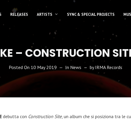
S
RELEASES
ARTISTS
SYNC & SPECIAL PROJECTS
MUS
IKE – CONSTRUCTION SIT
Posted On
10 May 2019
In
News
by
IRMA Records
E
debutta con
Construction Site
, un album che si posiziona tra le c