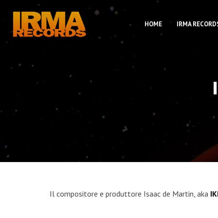
HOME
IRMA RECORD
Il compositore e produttore Isaac de Martin, aka
IK