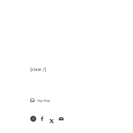
[clear /]
Hip Hop
0