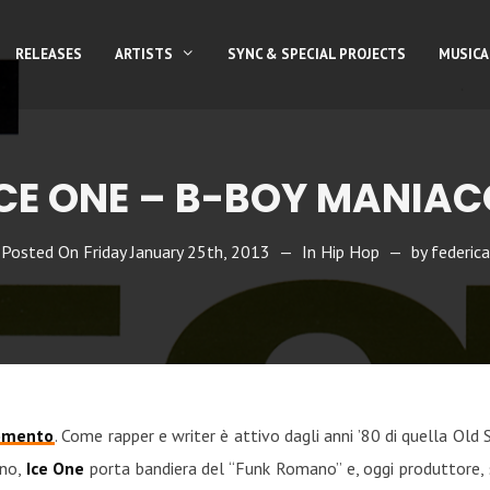
RELEASES
ARTISTS
SYNC & SPECIAL PROJECTS
MUSICA
ICE ONE – B-BOY MANIAC
Posted On
Friday January 25th, 2013
In
Hip Hop
by
federica
Fomento
. Come rapper e writer è attivo dagli anni ’80 di quella Ol
ano,
Ice One
porta bandiera del “Funk Romano” e, oggi produttore, 