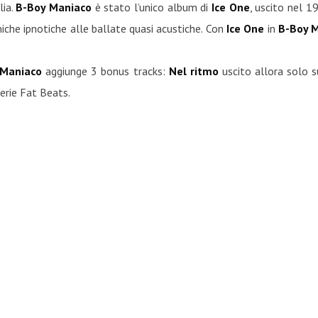
lia.
B-Boy Maniaco
è stato l’unico album di
Ice One
, uscito nel 1
miche ipnotiche alle ballate quasi acustiche. Con
Ice One
in
B-Boy 
 Maniaco
aggiunge 3 bonus tracks:
Nel ritmo
uscito allora solo s
serie Fat Beats.