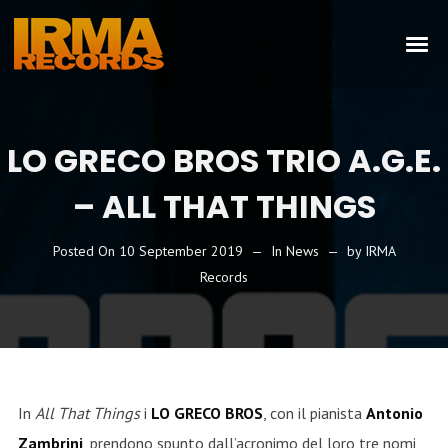
LO GRECO BROS TRIO A.G.E.
– ALL THAT THINGS
Posted On
10 September 2019
In
News
by
IRMA
Records
In
All That Things
i
LO GRECO BROS
, con il pianista
Antonio
Zambrini
, prendono spunto dall’acronimo del loro tre nomi