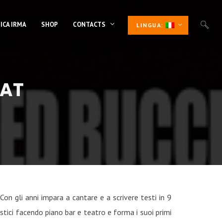
ICA IRMA
SHOP
CONTACTS
LINGUA:
NAT
Con gli anni impara a cantare e a scrivere testi in 9
istici facendo piano bar e teatro e forma i suoi primi