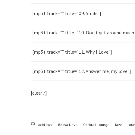
[mp3t track=”” title=”09. Smile”]
[mp3t track=”” title=”10. Don’t get around muc
[mp3t track=”” title=”11. Why I Love”]
[mp3t track=”” title=”12. Answer me, my love”]
[clear /]
Acid Jazz
Bossa Nova
Cocktail Lounge
Jazz
Lou