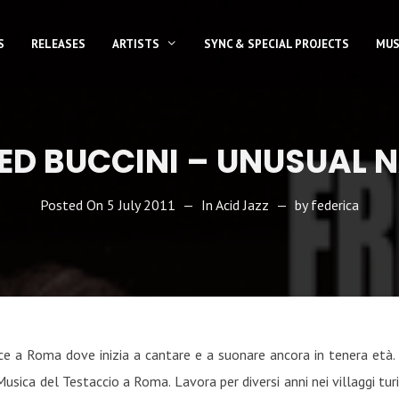
S
RELEASES
ARTISTS
SYNC & SPECIAL PROJECTS
MUS
ED BUCCINI – UNUSUAL 
Posted On
5 July 2011
In
Acid Jazz
by
federica
sce a Roma dove inizia a cantare e a suonare ancora in tenera età. 
usica del Testaccio a Roma. Lavora per diversi anni nei villaggi tur