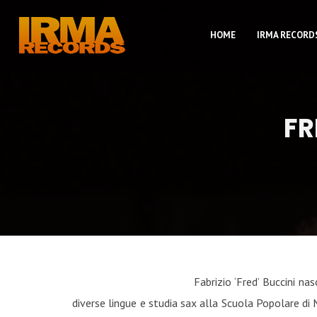
HOME
IRMA RECORD
FR
Fabrizio ‘Fred’ Buccini na
diverse lingue e studia sax alla Scuola Popolare di M