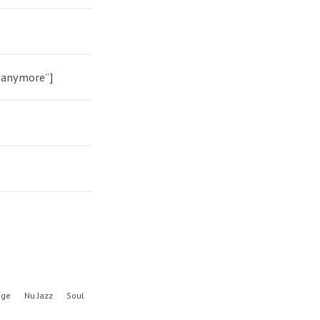
h anymore”]
nge
Nu Jazz
Soul