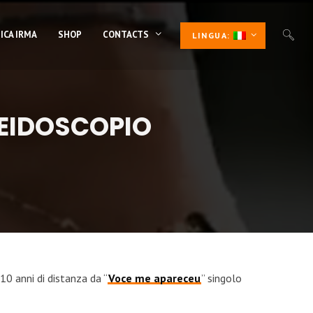
ICA IRMA
SHOP
CONTACTS
LINGUA:
LEIDOSCOPIO
 10 anni di distanza da “
Voce me apareceu
” singolo