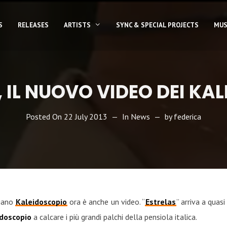
S
RELEASES
ARTISTS
SYNC & SPECIAL PROJECTS
MUS
, IL NUOVO VIDEO DEI KA
Posted On
22 July 2013
In
News
by
federica
liano
Kaleidoscopio
ora è anche un video. “
Estrelas
” arriva a quasi
doscopio
a calcare i più grandi palchi della pensiola italica.