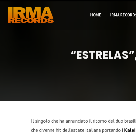
HOME
IRMA RECORD
“ESTRELAS”
Il singolo che ha annunciato il ritorno del duo brasi
che divenne hit dell’estate italiana portando i
Kalei