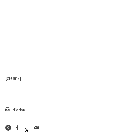
[clear /]
Hip Hop
0