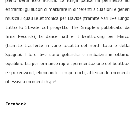
pieno della loro acidità. La lunga pausa ha permesso ad
entrambi gli autori di maturare in differenti situazioni e generi
musicali quali l’elettronica per Davide (tramite vari live lungo
tutto lo Stivale col progetto The Snipplers pubblicato da
Irma Records), la dance hall e il beatboxing per Marco
(tramite trasferte in varie località del nord Italia e della
Spagna). I loro live sono goliardici e rimbalzini in ottimo
equilibrio tra performance rap e sperimentazione col beatbox
e spokenword, eliminando tempi morti, alternando momenti
riflessivi a momenti hype!
Facebook