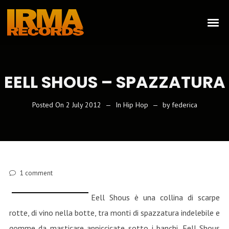
EELL SHOUS – SPAZZATURA
Posted On
2 July 2012
In
Hip Hop
by
federica
1
comment
Eell Shous è una collina di scarpe
rotte, di vino nella botte, tra monti di spazzatura indelebile e
gomme da masticare appiccicate sotto i banchi. Eell Shous