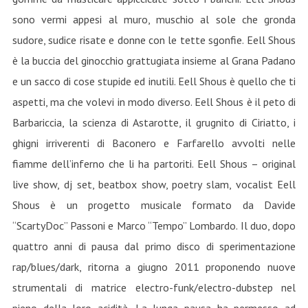
sono vermi appesi al muro, muschio al sole che gronda
sudore, sudice risate e donne con le tette sgonfie. Eell Shous
è la buccia del ginocchio grattugiata insieme al Grana Padano
e un sacco di cose stupide ed inutili. Eell Shous è quello che ti
aspetti, ma che volevi in modo diverso. Eell Shous è il peto di
Barbariccia, la scienza di Astarotte, il grugnito di Ciriatto, i
ghigni irriverenti di Baconero e Farfarello avvolti nelle
fiamme dell’inferno che li ha partoriti. Eell Shous – original
live show, dj set, beatbox show, poetry slam, vocalist Eell
Shous è un progetto musicale formato da Davide
“ScartyDoc” Passoni e Marco “Tempo” Lombardo. Il duo, dopo
quattro anni di pausa dal primo disco di sperimentazione
rap/blues/dark, ritorna a giugno 2011 proponendo nuove
strumentali di matrice electro-funk/electro-dubstep nel