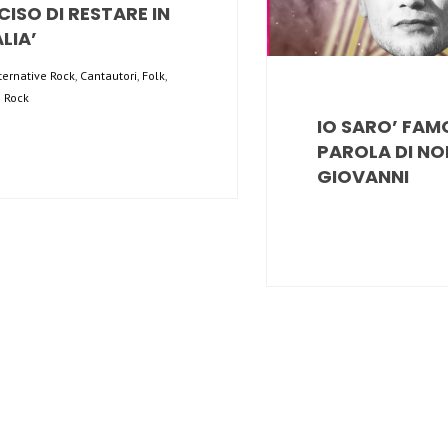
CISO DI RESTARE IN
ALIA’
ternative Rock
,
Cantautori
,
Folk
,
e Rock
IO SARO’ FA
PAROLA DI NO
GIOVANNI