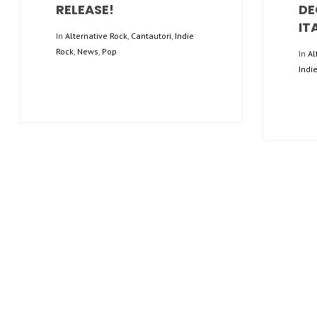
RELEASE!
DE
IT
In
Alternative Rock
,
Cantautori
,
Indie
Rock
,
News
,
Pop
In
Al
Indi