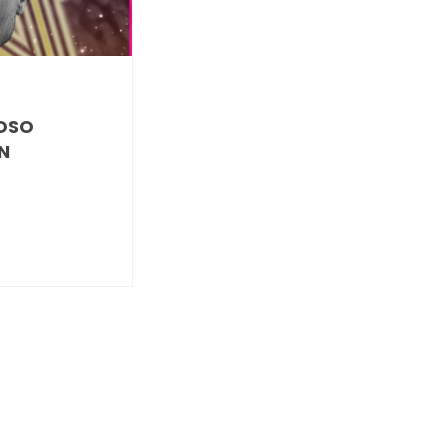
MOSO
N