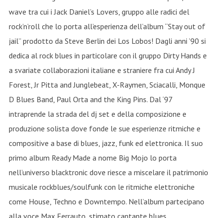
wave tra cui i Jack Daniel’s Lovers, gruppo alle radici del
rock’n’roll che lo porta all’esperienza dell’album “Stay out of
jail” prodotto da Steve Berlin dei Los Lobos! Dagli anni ’90 si
dedica al rock blues in particolare con il gruppo Dirty Hands e
a svariate collaborazioni italiane e straniere fra cui Andy J
Forest, Jr Pitta and Junglebeat, X-Raymen, Sciacalli, Monque
D Blues Band, Paul Orta and the King Pins. Dal ‘97
intraprende la strada del dj set e della composizione e
produzione solista dove fonde le sue esperienze ritmiche e
compositive a base di blues, jazz, funk ed elettronica. Il suo
primo album Ready Made a nome Big Mojo lo porta
nell’universo blacktronic dove riesce a miscelare il patrimonio
musicale rockblues/soulfunk con le ritmiche elettroniche
come House, Techno e Downtempo. Nell’album partecipano
alla voce Max Ferrauto, stimato cantante blues