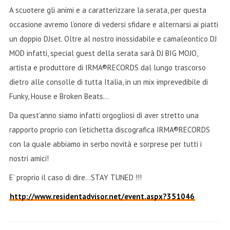
A scuotere gli animi e a caratterizzare la serata, per questa
occasione avremo l’onore di vedersi sfidare e alternarsi ai piatti
un doppio DJset. Oltre al nostro inossidabile e camaleontico DJ
MOD infatti, special guest della serata sarà DJ BIG MOJO,
artista e produttore di IRMA®RECORDS dal lungo trascorso
dietro alle consolle di tutta Italia, in un mix imprevedibile di
Funky, House e Broken Beats…
Da quest’anno siamo infatti orgogliosi di aver stretto una
rapporto proprio con l’etichetta discografica IRMA®RECORDS
con la quale abbiamo in serbo novità e sorprese per tutti i
nostri amici!
E’ proprio il caso di dire…STAY TUNED !!!
http://www.residentadvisor.net/event.aspx?351046