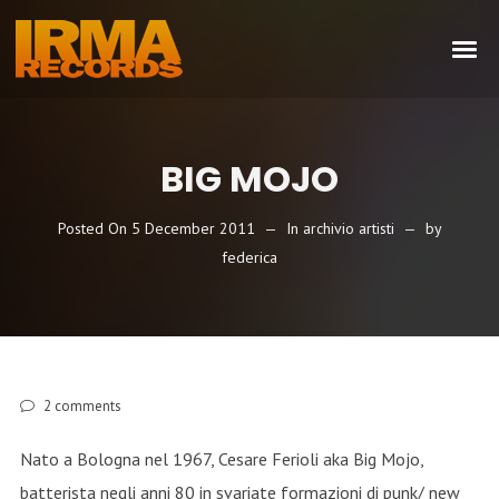
BIG MOJO
Posted On
5 December 2011
In
archivio artisti
by
federica
2
comments
Nato a Bologna nel 1967, Cesare Ferioli aka Big Mojo,
batterista negli anni 80 in svariate formazioni di punk/ new