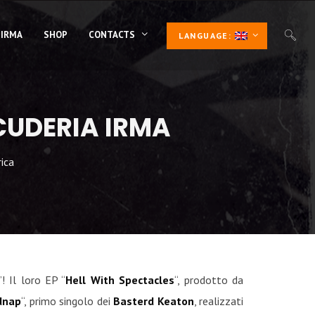
 IRMA
SHOP
CONTACTS
LANGUAGE:
CUDERIA IRMA
ica
! Il loro EP “
Hell With Spectacles
“, prodotto da
dnap
“, primo singolo dei
Basterd Keaton
, realizzati