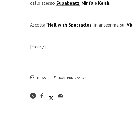
dallo stesso
Supabeatz
,
Ninfa
e
Keith
.
Ascolta “
Hell with Spactacles
” in anteprima su:
Vi
[clear /]
News
BASTERD KEATON
0