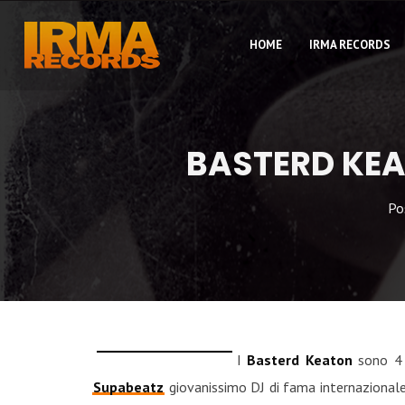
HOME
IRMA RECORDS
BASTERD KEA
Po
I
Basterd Keaton
sono 4 g
Supabeatz
giovanissimo DJ di fama internazionale,