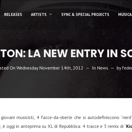
RELEASES
ARTISTS
SYNC & SPECIAL PROJECTS
MUSICA
TON: LA NEW ENTRY IN S
sted On
Wednesday November 14th, 2012
In
News
by
feder
iovani musicisti, 4 facce-da-sberle che si autodefiniscono “nerd”
 è oggi in anteprima su XL di Repubblica: 4 tracce e 3 remix di “
Ki