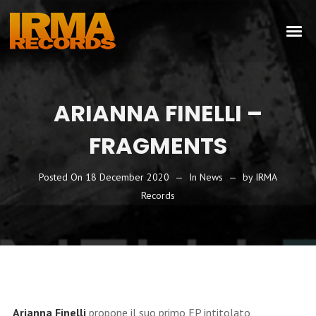
ARIANNA FINELLI –
FRAGMENTS
Posted On
18 December 2020
In
News
by
IRMA
Records
Arianna Finelli
propone il suo primo EP intitolato