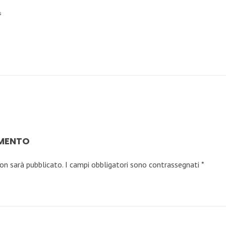
s
MMENTO
non sarà pubblicato.
I campi obbligatori sono contrassegnati
*