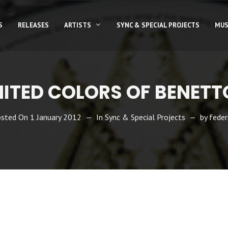
S
RELEASES
ARTISTS
SYNC & SPECIAL PROJECTS
MUS
ITED COLORS OF BENET
osted On
1 January 2012
In
Sync & Special Projects
by
feder