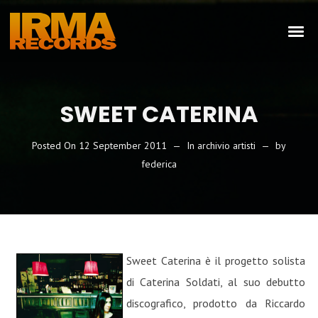
SWEET CATERINA
Posted On
12 September 2011
In
archivio artisti
by
federica
Sweet Caterina è il progetto solista
di Caterina Soldati, al suo debutto
discografico, prodotto da Riccardo