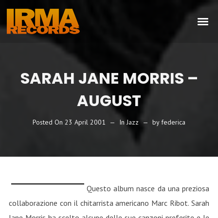
SARAH JANE MORRIS –
AUGUST
Posted On
23 April 2001
In
Jazz
by
federica
Questo album nasce da una preziosa
collaborazione con il chitarrista americano Marc Ribot. Sarah
Jane Morris ha scelto alcune delle sue canzoni preferite e le