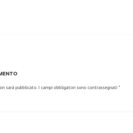
MMENTO
non sarà pubblicato.
I campi obbligatori sono contrassegnati
*