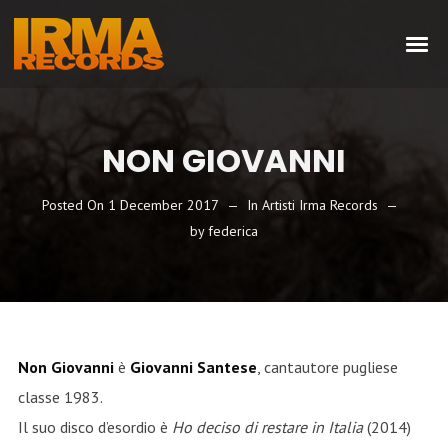
NON GIOVANNI
Posted On
1 December 2017
In
Artisti Irma Records
by
federica
Non Giovanni
è
Giovanni Santese
, cantautore pugliese
classe 1983.
Il suo disco d’esordio è
Ho deciso di restare in Italia
(2014)