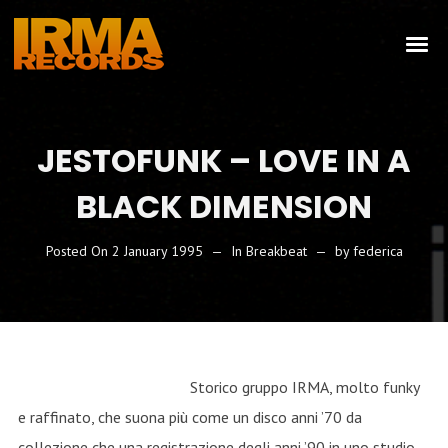
JESTOFUNK – LOVE IN A
BLACK DIMENSION
Posted On
2 January 1995
In
Breakbeat
by
federica
Storico gruppo IRMA, molto funky
e raffinato, che suona più come un disco anni ’70 da
collezione che una registrazione degli anni ’90 in uno studio