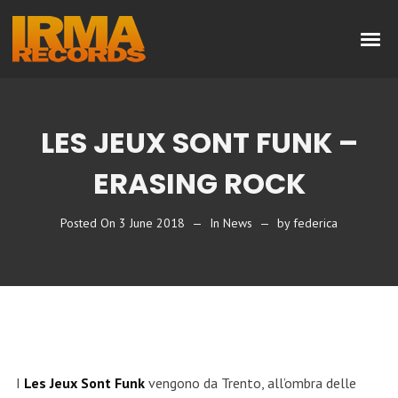
LES JEUX SONT FUNK –
ERASING ROCK
Posted On
3 June 2018
In
News
by
federica
I
Les Jeux Sont Funk
vengono da Trento, all’ombra delle