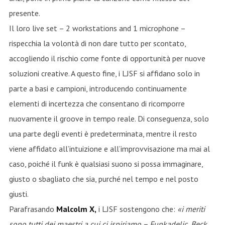
presente.
Il loro live set – 2 workstations and 1 microphone –
rispecchia la volontà di non dare tutto per scontato,
accogliendo il rischio come fonte di opportunità per nuove
soluzioni creative. A questo fine, i LJSF si affidano solo in
parte a basi e campioni, introducendo continuamente
elementi di incertezza che consentano di ricomporre
nuovamente il groove in tempo reale. Di conseguenza, solo
una parte degli eventi è predeterminata, mentre il resto
viene affidato all’intuizione e all’improvvisazione ma mai al
caso, poiché il funk è qualsiasi suono si possa immaginare,
giusto o sbagliato che sia, purché nel tempo e nel posto
giusti.
Parafrasando
Malcolm X,
i LJSF sostengono che:
«i meriti
sono tutti dei maestri a cui ci ispiriamo – Funkadelic, Beck,