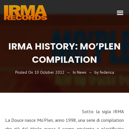
IRMA HISTORY: MO’PLEN
COMPILATION
Posted On
10 October 2012
In
News
by
federica
Sotto la sigla IRMA
La Douce nasce Mo’Plen, anno 1998, una serie di compilation
che già dal titolo evoca il sogno opulento e plastificato