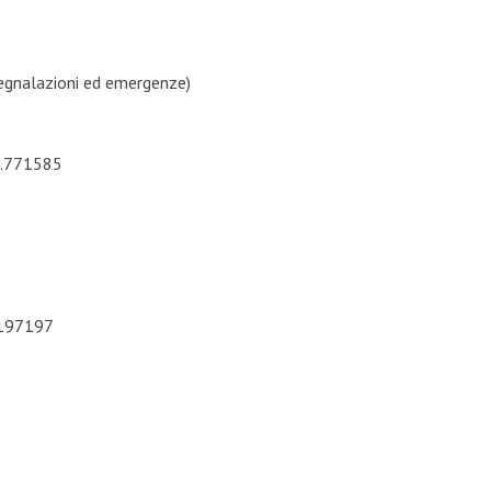
segnalazioni ed emergenze)
2.771585
0197197