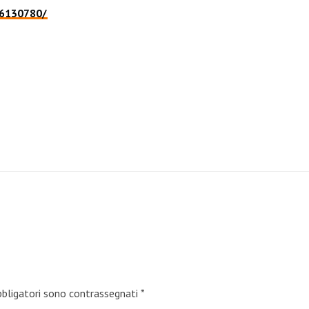
-36130780/
bbligatori sono contrassegnati
*