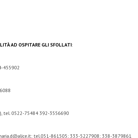
LITÀ AD OSPITARE GLI SFOLLATI
:
544-455902
206088
ia), tel. 0522-75484 392-3556690
to.maria.d@alice.it; tel.051-861505; 333-5227908; 338-3879861