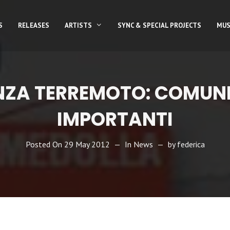
S
RELEASES
ARTISTS
SYNC & SPECIAL PROJECTS
MUS
ZA TERREMOTO: COMUN
IMPORTANTI
Posted On
29 May 2012
In
News
by
federica