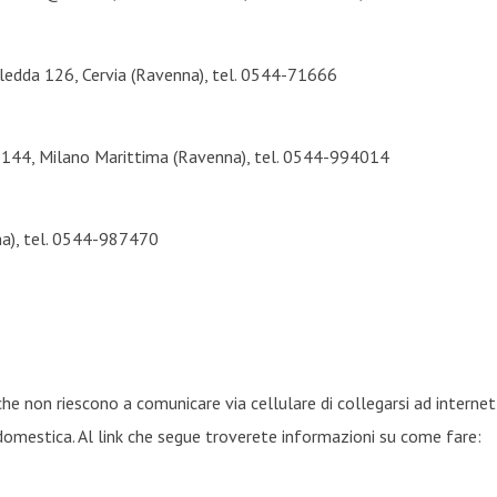
edda 126, Cervia (Ravenna), tel. 0544-71666
o 144, Milano Marittima (Ravenna), tel. 0544-994014
nna), tel. 0544-987470
he non riescono a comunicare via cellulare di collegarsi ad internet, 
i domestica. Al link che segue troverete informazioni su come fare: