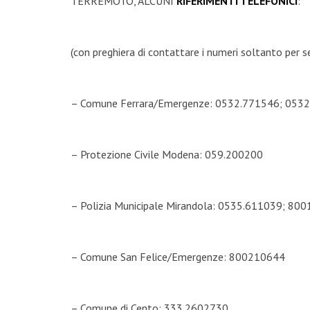
TERREMOTO, ALCUNI
RIFERIMENTI TELEFONICI
:
(con preghiera di contattare i numeri soltanto per 
– Comune Ferrara/Emergenze: 0532.771546; 053
– Protezione Civile Modena: 059.200200
– Polizia Municipale Mirandola: 0535.611039; 80
– Comune San Felice/Emergenze: 800210644
– Comune di Cento: 333.2602730