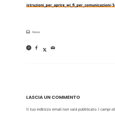
istruzioni_per_aprire_wi_fi_per_comunicazioni
News
0
LASCIA UN COMMENTO
Il tuo indirizzo email non sarà pubblicato.
I campi o