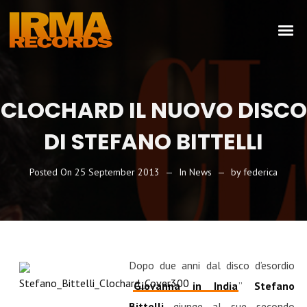
CLOCHARD IL NUOVO DISCO
DI STEFANO BITTELLI
Posted On
25 September 2013
In
News
by
federica
Dopo due anni dal disco d’esordio
“
Giovanna in India
”
Stefano
Bittelli
giunge al sue secondo