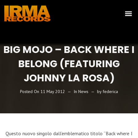
BIG MOJO – BACK WHERE I
BELONG (FEATURING
JOHNNY LA ROSA)
Posted On
11 May 2012
In
News
by
federica
Questo nuovo singolo dall’emblematico titolo “Back where I