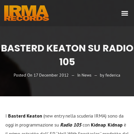
BASTERD KEATON SU RADIO
105
Posted On
17 December 2012
In
News
by
federica
I
Basterd Keaton
(new entry nella scuderia IRMA) sono da
oggi in programmazione su
Radio 105
con
Kidnap
.
Kidnap
è
il primo estratto dall’ EP “Hell With Spectacles” prodotto dal