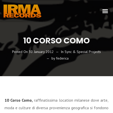
10 CORSO COMO
Posted On
30 January 2012
In
Sync & Special Projects
by
federica
10 Corso Como,
raffinatissima location milanese dove arte,
moda e culture di diversa provenienza geografica si fondono