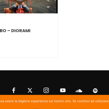
BO – DIORAMI
ssa avere la migliore esperienza sul nostro sito. Se continui ad utilizzar
© Irma Records