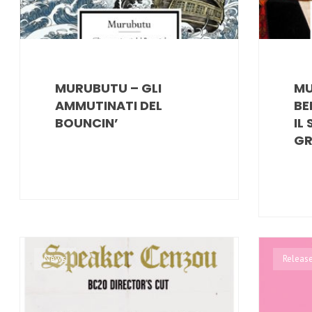
MURUBUTU – GLI
MU
AMMUTINATI DEL
BE
BOUNCIN’
IL
GR
News
Releas