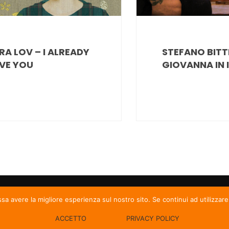
RA LOV – I ALREADY
STEFANO BITTE
VE YOU
GIOVANNA IN 
ssa avere la migliore esperienza sul nostro sito. Se continui ad utilizzar
ACCETTO
PRIVACY POLICY