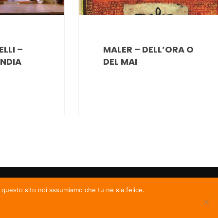
LLI –
MALER – DELL’ORA O
INDIA
DEL MAI
e questo sito noi assumiamo che tu ne sia felice.